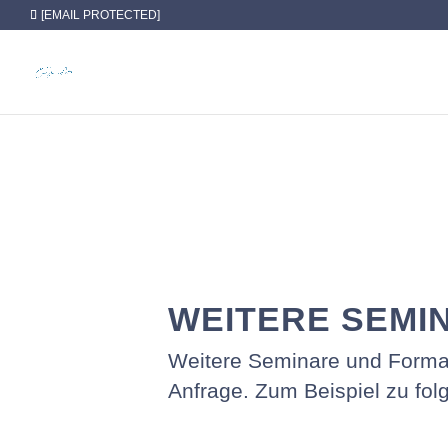
// Fall back to a local copy of jQuery if the CDN fails
[EMAIL PROTECTED]
WEITERE SEMI
Weitere Seminare und Forma
Anfrage. Zum Beispiel zu fo