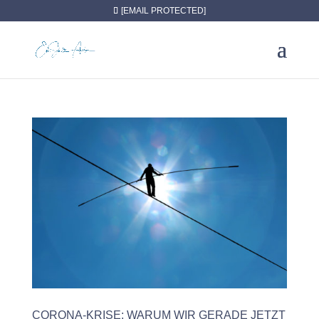
// Fall back to a local copy of jQuery if the CDN fails
[EMAIL PROTECTED]
CORONA-KRISE: WARUM WIR GERADE JETZT